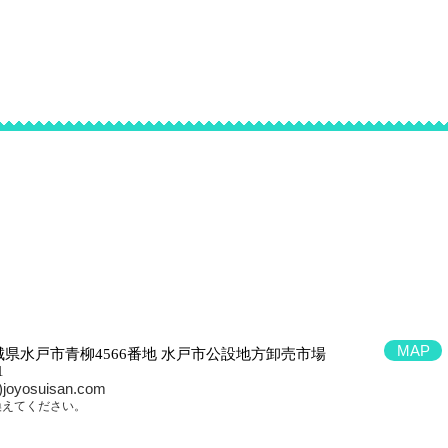
式会社
HOME
事業内容
会社概要
O.,LTD
MAP
 茨城県水戸市青柳4566番地 水戸市公設地方卸売市場
1
t)joyosuisan.com
き換えてください。