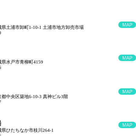
MAP
 茨城県土浦市卸町1-10-1 土浦市地方卸売市場
0
MAP
茨城県水戸市青柳町4159
6
MAP
東京都中央区築地6-10-3 真神ビル3階
7
場
MAP
茨城県ひたちなか市枝川264-1
5