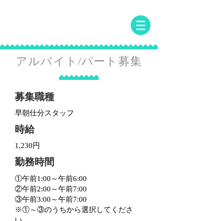
常洋水産株式会社
JOYO SUISAN CO.,LTD
アルバイト/パート募集
募集職種
早朝仕分スタッフ
時給
1,230円
勤務時間
①午前1:00～午前6:00
②午前2:00～午前7:00
③午前3:00～午前7:00
※①～③のうちから選択してくださ
い。