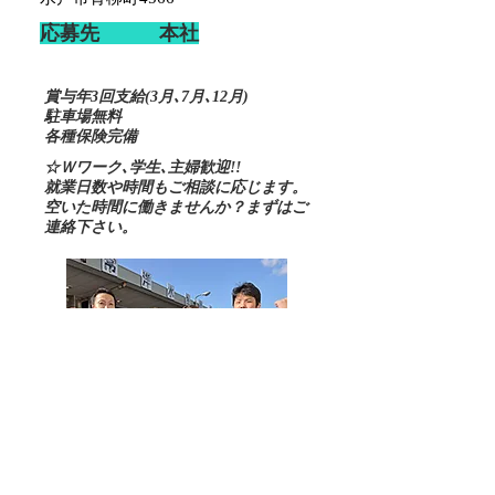
応募先 本社
賞与年3回支給(3月､7月､12月)
駐車場無料
各種保険完備
☆Ｗワーク､学生､主婦歓迎!!
就業日数や時間もご相談に応じます。
空いた時間に働きませんか？
まずはご
連絡下さい。
応募先/お問合せ