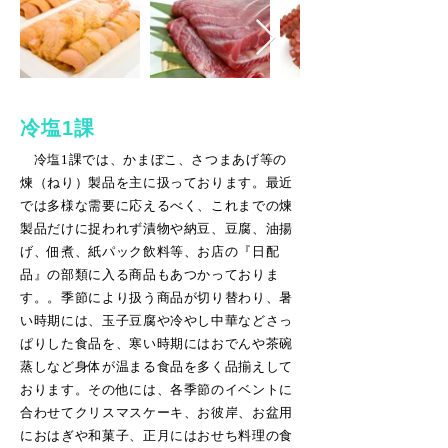
冷塩1課
冷塩1課では、かまぼこ、さつまあげ等の
煉（ねり）製品を主に扱っております。最近
では多様な需要に応えるべく、これまでの煉
製品だけに捉われず漬物や納豆、豆腐、油揚
げ、佃煮、紙パック飲料等、お店の『日配
品』の部類に入る商品もあつかっておりま
す。。季節により扱う商品が切り替わり、暑
い時期には、玉子豆腐や冷やし中華などさっ
ぱりした食品を、寒い時期にはおでんや茶碗
蒸しなど身体が温まる食品を多く品揃えして
おります。その他には、各季節のイベントに
合わせてクリスマスケーキ、お彼岸、お盆用
におはぎや和菓子、正月にはおせち料理の食