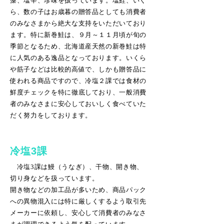
藻、塩辛、珍味を扱っています。塩鮭、いく
ら、数の子はお歳暮の贈答品としても消費者
のみなさまから絶大な支持をいただいており
ます。特に新巻鮭は、９月～１１月頃が旬の
季節となるため、北海道産天然の新巻鮭は特
に人気のある逸品となっております。いくら
や筋子などは比較的高値で、しかも贈答品に
使われる商品ですので、冷塩２課では食材の
鮮度チェックを特に徹底しており、一般消費
者のみなさまに安心しておいしく食べていた
だく努力をしております。
冷塩3課
冷塩3課は鰻（うなぎ）、干物、開き物、
切り身などを扱っています。
開き物などの加工品が多いため、商品パック
への異物混入には特に厳しくするよう取引先
メーカーに依頼し、安心して消費者のみなさ