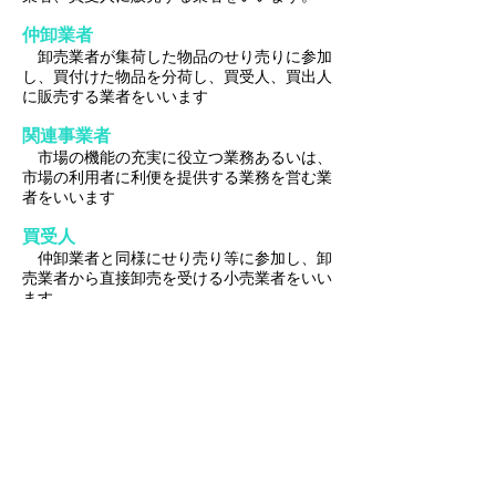
仲卸業者
卸売業者が集荷した物品のせり売りに参加
し、買付けた物品を分荷し、買受人、買出人
に販売する業者をいいます
関連事業者
市場の機能の充実に役立つ業務あるいは、
市場の利用者に利便を提供する業務を営む業
者をいいます
買受人
仲卸業者と同様にせり売り等に参加し、卸
売業者から直接卸売を受ける小売業者をいい
ます
買出人
小売商、旅館、飲食店等を営む業者で仲卸
業者、関連事業者から物品を購入する人たち
をいいます
生産者
漁家、漁業会社、食品加工業者など自ら商
品を生産する人たちをいいます