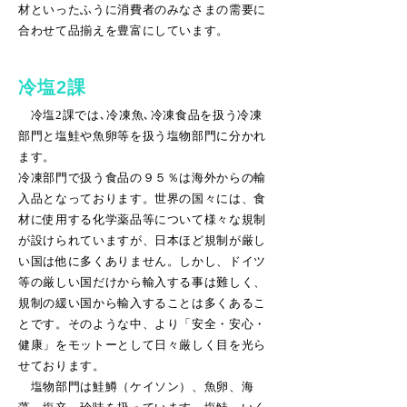
材といったふうに消費者のみなさまの需要に
合わせて品揃えを豊富にしています。
冷塩2課
冷塩2課では､冷凍魚､冷凍食品を扱う冷凍
部門と塩鮭や魚卵等を扱う塩物部門に分かれ
ます。
冷凍部門で扱う食品の９５％は海外からの輸
入品となっております。世界の国々には、食
材に使用する化学薬品等について様々な規制
が設けられていますが、日本ほど規制が厳し
い国は他に多くありません。しかし、ドイツ
等の厳しい国だけから輸入する事は難しく、
規制の緩い国から輸入することは多くあるこ
とです。そのような中、より「安全・安心・
健康」をモットーとして日々厳しく目を光ら
せております。
塩物部門は鮭鱒（ケイソン）、魚卵、海