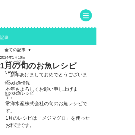
常洋水産株式会社
JOYO SUISAN CO.,LTD
記事
全ての記事
2024年1月10日
全ての記事
1月の旬のお魚レシピ
NEWS
　新年あけましておめでとうございま
す。
旬のお魚情報
本年もよろしくお願い申し上げま
旬のお魚レシピ
す。　
常洋水産株式会社の旬のお魚レシピで
す。
1月のレシピは「メジマグロ」を使った
お料理です。