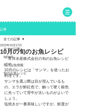
常洋水産株式会社
JOYO SUISAN CO.,LTD
記事
全ての記事
2023年10月17日
全ての記事
10月の旬のお魚レシピ
NEWS
　常洋水産株式会社の旬のお魚レシピ
です。
旬のお魚情報
10月のレシピは「サンマ」を使ったお
旬のお魚レシピ
料理です。
サンマを選ぶ際は目が澄んでいるも
の、エラが鮮紅色で、触って硬く銀色
に光っていて背中が太いものがよいで
しょう。
塩焼きが一番美味しいですが、鮮度が