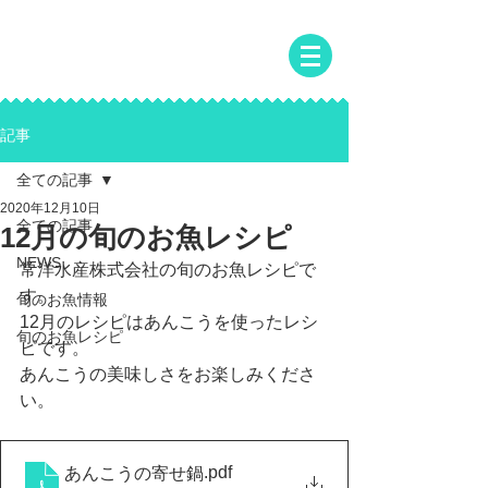
常洋水産株式会社
JOYO SUISAN CO.,LTD
記事
全ての記事
2020年12月10日
全ての記事
12月の旬のお魚レシピ
NEWS
常洋水産株式会社の旬のお魚レシピで
す。
旬のお魚情報
12月のレシピはあんこうを使ったレシ
旬のお魚レシピ
ピです。
あんこうの美味しさをお楽しみくださ
い。
.pdf
あんこうの寄せ鍋